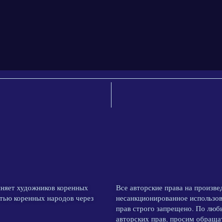
иняет художников коренных
Все авторские права на произв
стью коренных народов через
несанкционированное использов
прав строго запрещено. По лю
авторских прав, просим обращат