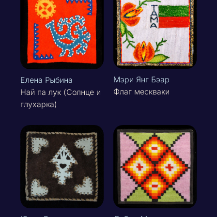
Мэри Янг Бэар
Елена Рыбина
Флаг мескваки
Най па лук (Солнце и
глухарка)