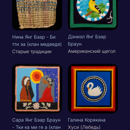
Дэниэл Янг Бэар
Нина Янг Бэар - Би
Браун
тти эа (клан медведя)
Американский щегол
Старые традиции
Сара Янг Бэар Браун
Галина Корякина
- Тки ка ми ге а (клан
Хуси (Лебедь)