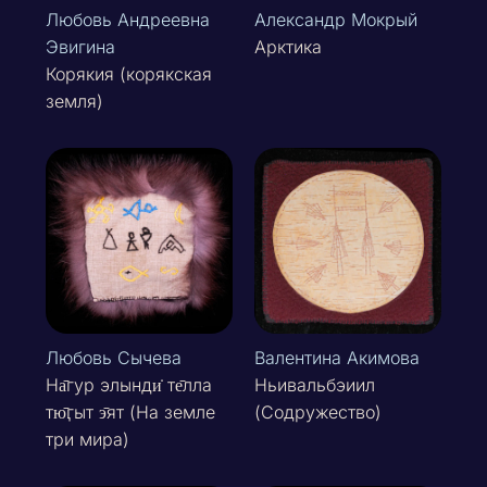
Любовь Андреевна
Александр Мокрый
Эвигина
Арктика
Корякия (корякская
земля)
Любовь Сычева
Валентина Акимова
На̄гур элынди̇ те̄лла
Ньивальбэиил
тю̄ӷыт э̄ят (На земле
(Содружество)
три мира)