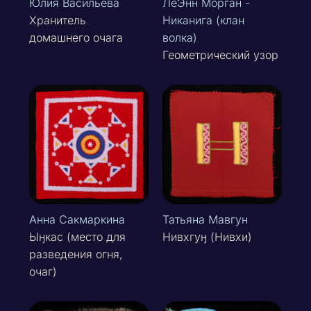
Юлия Васильева
ЛеЭнн Морган -
Хранитель
Никанига (клан
домашнего очага
волка)
Геометрический узор
Анна Сакмаркина
Татьяна Мавгун
Ыӈкас (место для
Нивхгуӈ (Нивхи)
разведения огня,
очаг)