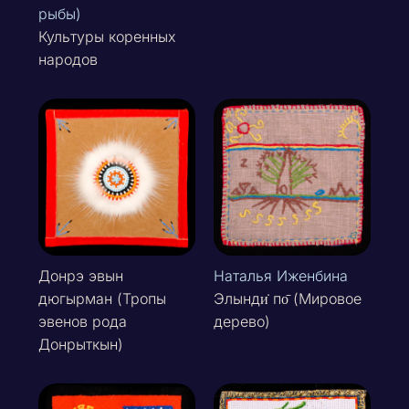
рыбы)
Культуры коренных
народов
Донрэ эвын
Наталья Иженбина
дюгырман (Тропы
Элынди̇ по̄ (Мировое
эвенов рода
дерево)
Донрыткын)