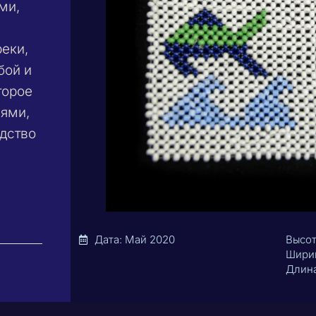
ми,
еки,
бой и
торое
лями,
дство
Дата: Май 2020
Высот
Ширин
Длина