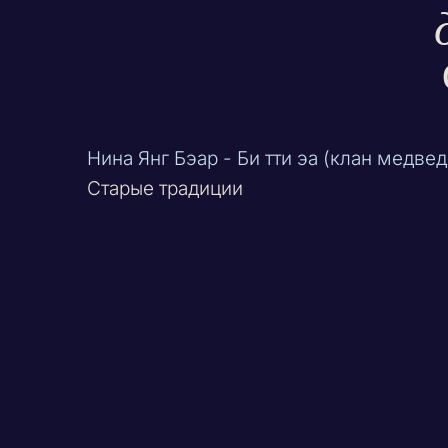
Нина Янг Бэар - Би тти эа (клан медвед
Старые традиции