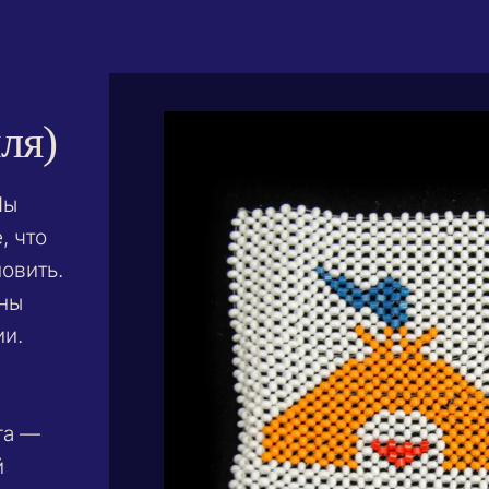
ля)
Мы
, что
овить.
ены
ии.
га —
й