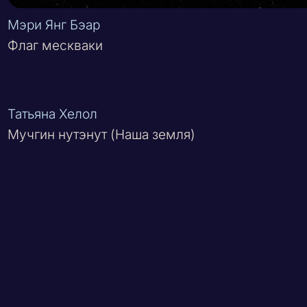
Мэри Янг Бэар
Флаг мескваки
Татьяна Хелол
Мучгин нутэнут (Наша земля)