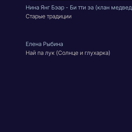
Нина Янг Бэар - Би тти эа (клан медвед
Старые традиции
Елена Рыбина
Най па лук (Солнце и глухарка)