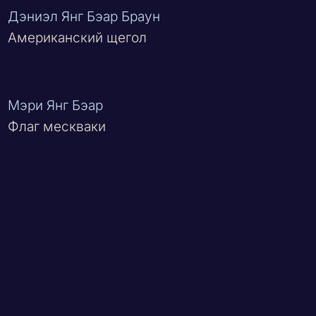
Дэниэл Янг Бэар Браун
Американский щегол
Мэри Янг Бэар
Флаг мескваки