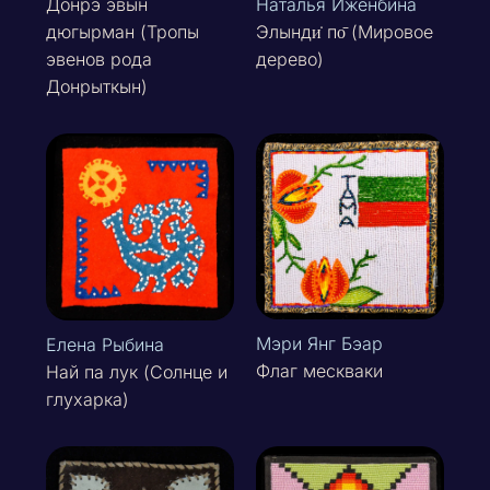
Донрэ эвын
Наталья Иженбина
дюгырман (Тропы
Элынди̇ по̄ (Мировое
эвенов рода
дерево)
Донрыткын)
Мэри Янг Бэар
Елена Рыбина
Флаг мескваки
Най па лук (Солнце и
глухарка)