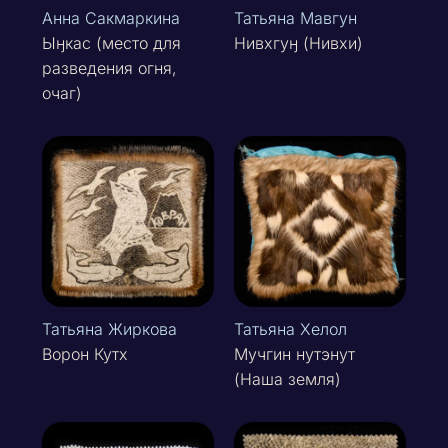
Анна Сакмаркина
Татьяна Мавгун
Ыӈкас (место для
Нивхгуӈ (Нивхи)
разведения огня,
очаг)
Татьяна Жиркова
Татьяна Хелол
Ворон Кутх
Мучгин нутэнут
(Наша земля)