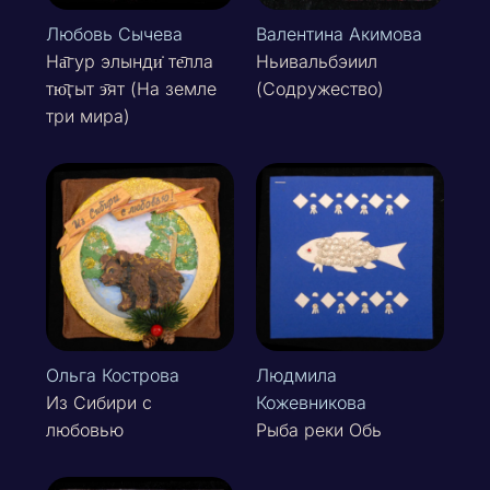
Любовь Сычева
Валентина Акимова
На̄гур элынди̇ те̄лла
Ньивальбэиил
тю̄ӷыт э̄ят (На земле
(Содружество)
три мира)
Ольга Кострова
Людмила
Из Сибири с
Кожевникова
любовью
Рыба реки Обь