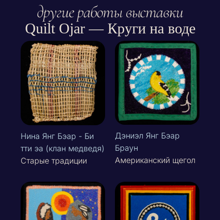
другие работы выставки
Quilt Ojar — Круги на воде
Дэниэл Янг Бэар
Нина Янг Бэар - Би
Браун
тти эа (клан медведя)
Американский щегол
Старые традиции